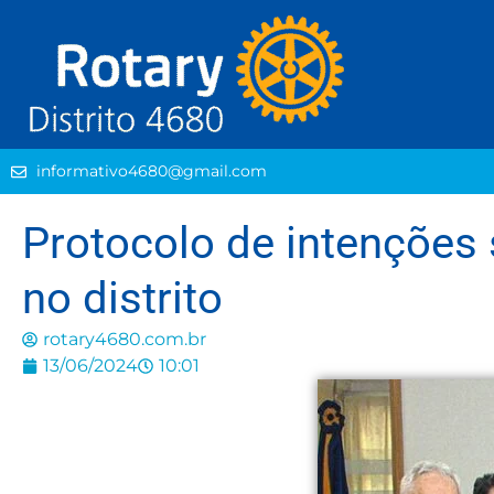
informativo4680@gmail.com
Protocolo de intenções 
no distrito
rotary4680.com.br
13/06/2024
10:01