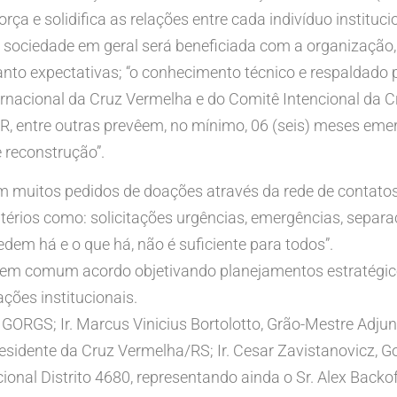
orça e solidifica as relações entre cada indivíduo instit
 a sociedade em geral será beneficiada com a organização,
uanto expectativas; “o conhecimento técnico e respaldado
ernacional da Cruz Vermelha e do Comitê Intencional da 
, entre outras prevêem, no mínimo, 06 (seis) meses emerg
e reconstrução”.
 muitos pedidos de doações através da rede de contatos, i
rios como: solicitações urgências, emergências, separaçã
dem há e o que há, não é suficiente para todos”.
a em comum acordo objetivando planejamentos estratégico
ações institucionais.
o GORGS; Ir. Marcus Vinicius Bortolotto, Grão-Mestre Adju
esidente da Cruz Vermelha/RS; Ir. Cesar Zavistanovicz, Go
nal Distrito 4680, representando ainda o Sr. Alex Backof,