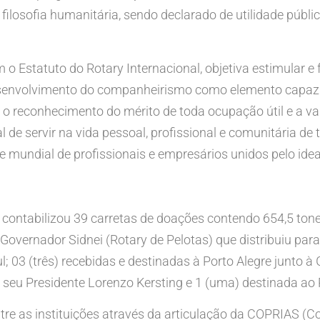
a filosofia humanitária, sendo declarado de utilidade pú
o Estatuto do Rotary Internacional, objetiva estimular e
envolvimento do companheirismo como elemento capaz de 
l, o reconhecimento do mérito de toda ocupação útil e a v
al de servir na vida pessoal, profissional e comunitária 
mundial de profissionais e empresários unidos pelo ideal
4 contabilizou 39 carretas de doações contendo 654,5 to
Governador Sidnei (Rotary de Pelotas) que distribuiu par
; 03 (três) recebidas e destinadas à Porto Alegre junto à
o seu Presidente Lorenzo Kersting e 1 (uma) destinada ao
ntre as instituições através da articulação da COPRIAS (C