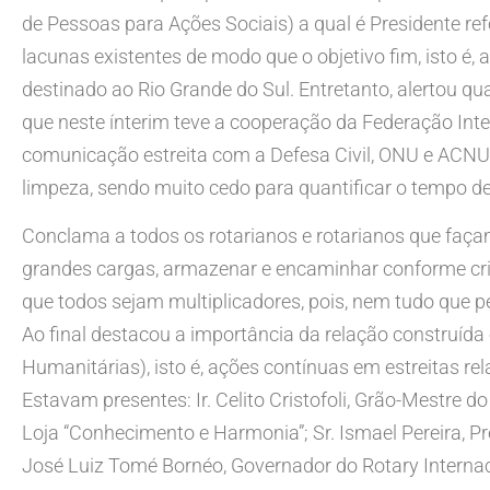
de Pessoas para Ações Sociais) a qual é Presidente ref
lacunas existentes de modo que o objetivo fim, isto é,
destinado ao Rio Grande do Sul. Entretanto, alertou q
que neste ínterim teve a cooperação da Federação Int
comunicação estreita com a Defesa Civil, ONU e ACNUR
limpeza, sendo muito cedo para quantificar o tempo d
Conclama a todos os rotarianos e rotarianos que façam
grandes cargas, armazenar e encaminhar conforme crité
que todos sejam multiplicadores, pois, nem tudo que pe
Ao final destacou a importância da relação construíd
Humanitárias), isto é, ações contínuas em estreitas rel
Estavam presentes: Ir. Celito Cristofoli, Grão-Mestre d
Loja “Conhecimento e Harmonia”; Sr. Ismael Pereira, Pr
José Luiz Tomé Bornéo, Governador do Rotary Internacio