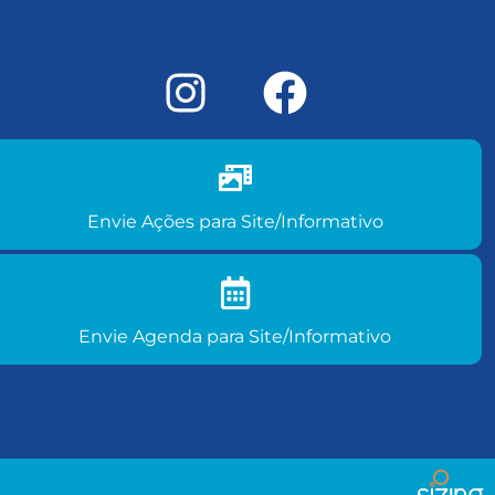
Envie ações do seu clube para site/informativo
Envie Ações para Site/Informativo
Envie agenda de eventos para
site/informativo
Envie Agenda para Site/Informativo