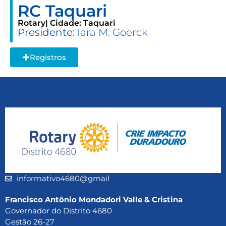
RC Taquari
Rotary
| Cidade: Taquari
Presidente:
Iara M. Goerck
Registros
informativo4680@gmail
Francisco Antônio Mondadori Valle & Cristina
Governador do Distrito 4680
Gestão 26-27