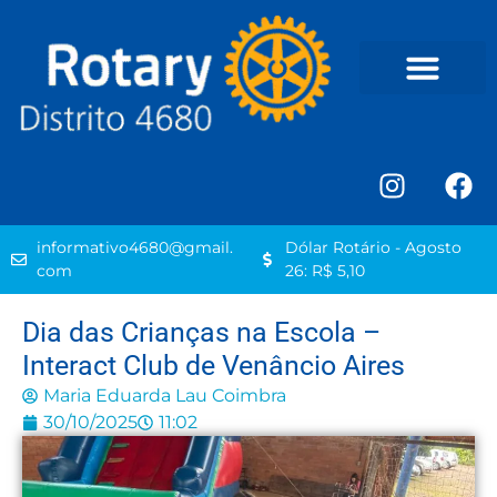
informativo4680@gmail.
Dólar Rotário - Agosto
com
26: R$ 5,10
Dia das Crianças na Escola –
Interact Club de Venâncio Aires
Maria Eduarda Lau Coimbra
30/10/2025
11:02