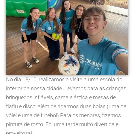
No dia 13/10, realizamos a visita a uma escola do
interior da nossa cidade. Levamos para as crianças
brinquedos infláveis, cama elástica e mesas de
flaflu e disco, além de doarmos duas bolas (uma de
vôlei e uma de futebol).Para os menores, fizemos
pintura de rosto. Foi uma tarde muito divertida e
proveitosa!