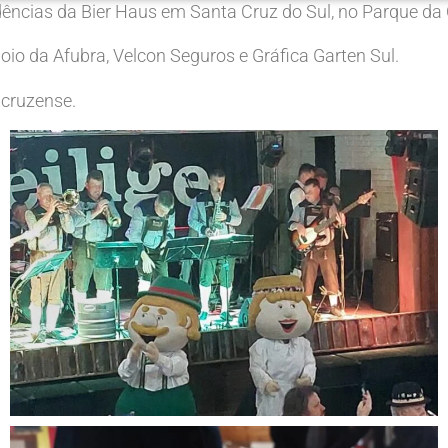
dências da Bier Haus em Santa Cruz do Sul, no Parque da
oio da Afubra, Velcon Seguros e Gráfica Garten Sul.
acruzense.