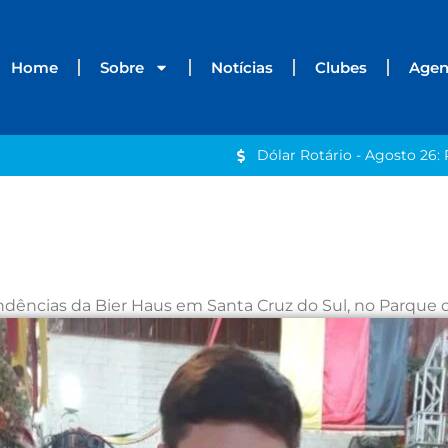
Home
Sobre
Notícias
Clubes
Age
Dólar Rotário - Agosto 26: 
ndências da Bier Haus em Santa Cruz do Sul, no Parque 