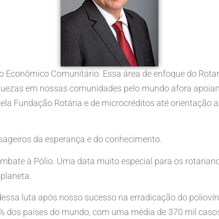
conômico Comunitário. Essa área de enfoque do Rotary
riquezas em nossas comunidades pelo mundo afora apoiand
ela Fundação Rotária e de microcréditos até orientação
sageiros da esperança e do conhecimento.
ate à Pólio. Uma data muito especial para os rotarianos
 planeta.
essa luta após nosso sucesso na erradicação do polioví
0% dos países do mundo, com uma média de 370 mil casos