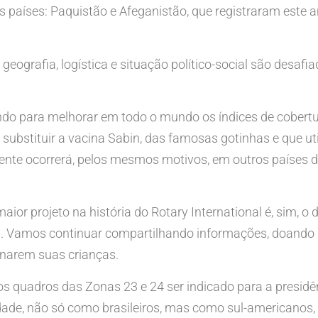
 países: Paquistão e Afeganistão, que registraram este a
geografia, logística e situação político-social são desaf
ndo para melhorar em todo o mundo os índices de cobertur
ubstituir a vacina Sabin, das famosas gotinhas e que utili
lmente ocorrerá, pelos mesmos motivos, em outros países 
or projeto na história do Rotary International é, sim, o
á. Vamos continuar compartilhando informações, doando
narem suas crianças.
s quadros das Zonas 23 e 24 ser indicado para a presidên
ade, não só como brasileiros, mas como sul-americanos, 