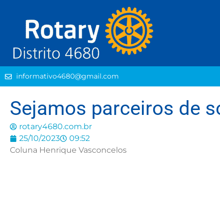
informativo4680@gmail.com
Sejamos parceiros de 
rotary4680.com.br
25/10/2023
09:52
Coluna Henrique Vasconcelos