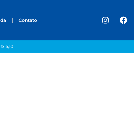
nda
Contato
R$ 5,10