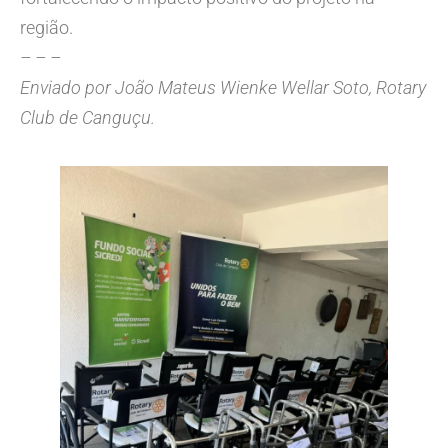
região.
– – –
Enviado por João Mateus Wienke Wellar Soto, Rotary
Club de Canguçu.