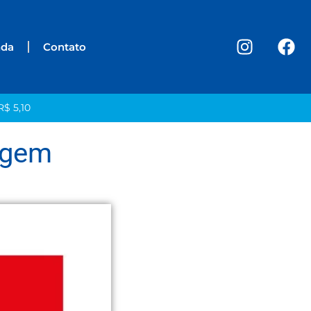
nda
Contato
R$ 5,10
agem