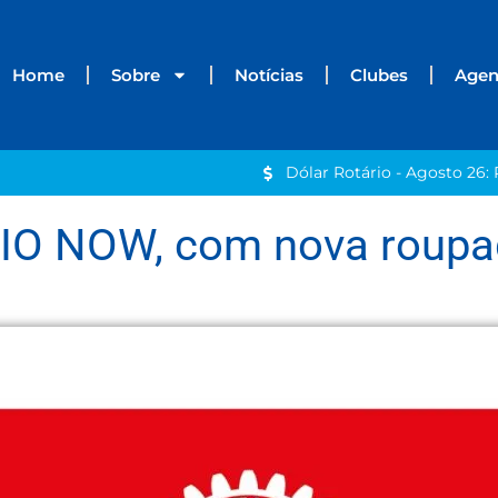
Home
Sobre
Notícias
Clubes
Age
Dólar Rotário - Agosto 26: 
O NOW, com nova roup