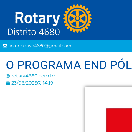
informativo4680@gmail.com
O PROGRAMA END PÓLI
rotary4680.com.br
23/06/2025
14:19