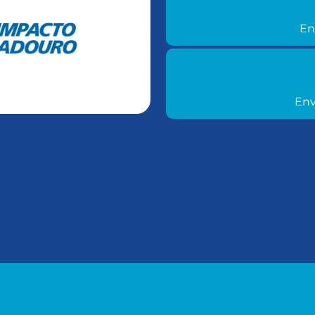
Envie açõ
En
Envie age
Env