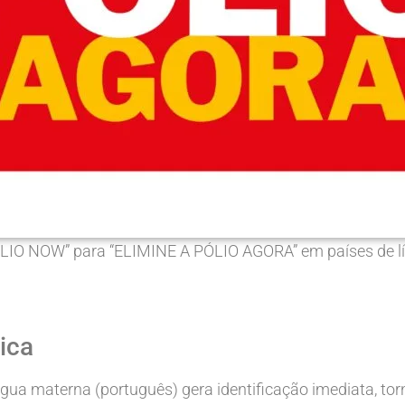
IO NOW” para “ELIMINE A PÓLIO AGORA” em países de lín
tica
a materna (português) gera identificação imediata, tor