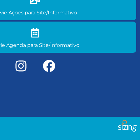
es do seu clube para site/informativo
vie Ações para Site/Informativo
nda de eventos para site/informativo
ie Agenda para Site/Informativo