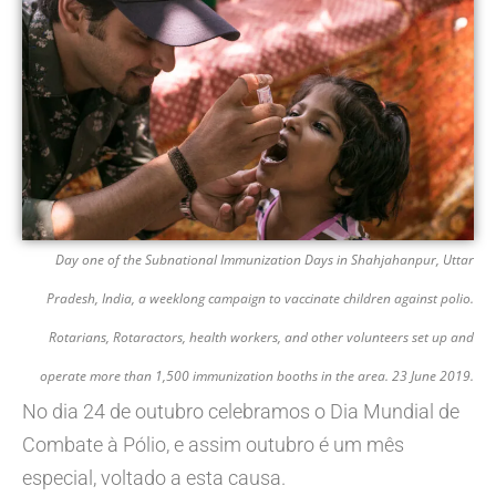
Day one of the Subnational Immunization Days in Shahjahanpur, Uttar
Pradesh, India, a weeklong campaign to vaccinate children against polio.
Rotarians, Rotaractors, health workers, and other volunteers set up and
operate more than 1,500 immunization booths in the area. 23 June 2019.
No dia 24 de outubro celebramos o Dia Mundial de
Combate à Pólio, e assim outubro é um mês
especial, voltado a esta causa.