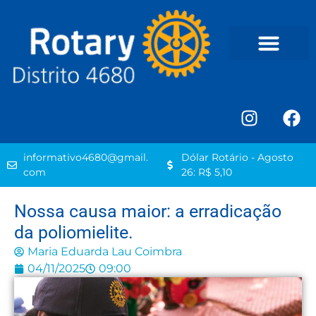
informativo4680@gmail.
Dólar Rotário - Agosto
com
26: R$ 5,10
Nossa causa maior: a erradicação
da poliomielite.
Maria Eduarda Lau Coimbra
04/11/2025
09:00