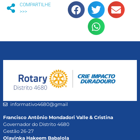
COMPARTILHE
>>>
informativo4680@gmail
Francisco Antônio Mondadori Valle & Cristina
Governador do Distrito 4680
Gestão 26-27
Olayinka Hakeem Babalola