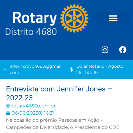
informativo4680@gmail.
Dólar Rotário - Agosto
com
26: R$ 5,10
Entrevista com Jennifer Jones –
2022-23
rotary4680.com.br
06/06/2023
16:21
Na ocasião do prêmio Pessoas em Ação -
Campeões da Diversidade, o Presidente do CDEI