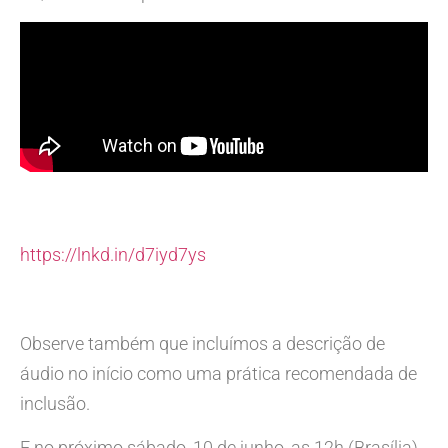
https://lnkd.in/d7iyd7ys
Observe também que incluímos a descrição de
áudio no início como uma prática recomendada de
inclusão.
E no próximo sábado, 10 de junho, as 12h (Brasília),