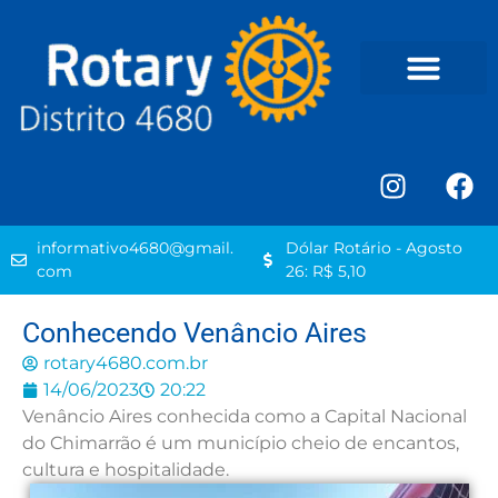
informativo4680@gmail.
Dólar Rotário - Agosto
com
26: R$ 5,10
Conhecendo Venâncio Aires
rotary4680.com.br
14/06/2023
20:22
Venâncio Aires conhecida como a Capital Nacional
do Chimarrão é um município cheio de encantos,
cultura e hospitalidade.