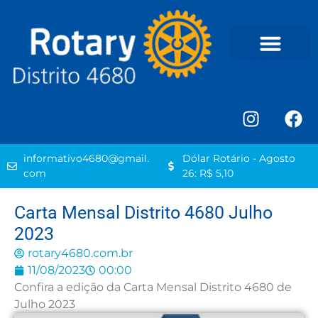
informativo4680@gmail.
Dólar Rotário - Agosto
com
26: R$ 5,10
Carta Mensal Distrito 4680 Julho
2023
rotary4680.com.br
11/08/2023
00:00
Confira a edição da Carta Mensal Distrito 4680 de
Julho 2023