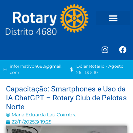
informativo4680@gmail.
Dólar Rotário - Agosto
com
26: R$ 5,10
Capacitação: Smartphones e Uso da
IA ChatGPT – Rotary Club de Pelotas
Norte
Maria Eduarda Lau Coimbra
22/11/2025
19:25