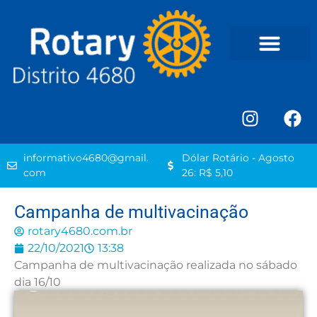
informativo4680@gmail.
Dólar Rotário - Agosto
com
26: R$ 5,10
Campanha de multivacinação
rotary4680.com.br
22/10/2021
13:38
Campanha de multivacinação realizada no sábado
dia 16/10