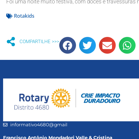
Foi uma noite muito festiva, com doces e travessuras n
Rotakids
COMPARTILHE >>>
informativo4680@gmail
Francisco Antônio Mondadori Valle & Cristina