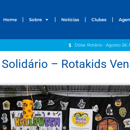
Home
Sobre
Notícias
Clubes
Age
Dólar Rotário - Agosto 26: 
 Solidário – Rotakids Ve