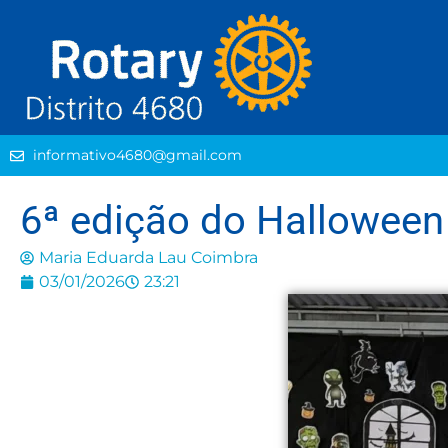
informativo4680@gmail.com
6ª edição do Halloween
Maria Eduarda Lau Coimbra
03/01/2026
23:21